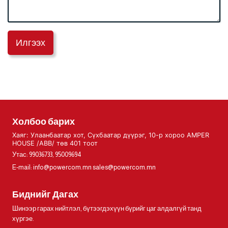
Илгээх
Холбоо барих
Хаяг: Улаанбаатар хот, Сүхбаатар дүүрэг, 10-р хороо AMPER
HOUSE /ABB/ төв 401 тоот
Утас: 99036733, 95009694
E-mail:
info@powercom.mn
sales@powercom.mn
Биднийг Дагах
Шинээр гарах нийтлэл, бүтээгдэхүүн бүрийг цаг алдалгүй танд
хүргэе.