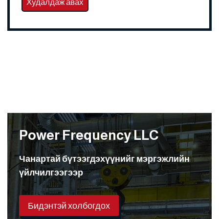
Худалдаж авах
Power Frequency LLC
Чанартай бүтээгдэхүүнийг мэргэжлийн
үйлчилгээгээр
Бидэнтэй холбогдох