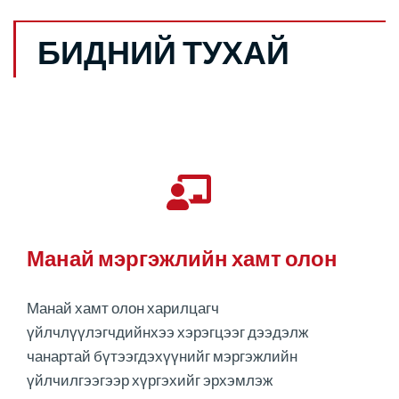
БИДНИЙ ТУХАЙ
Манай мэргэжлийн хамт олон
Манай хамт олон харилцагч
үйлчлүүлэгчдийнхээ хэрэгцээг дээдэлж
чанартай бүтээгдэхүүнийг мэргэжлийн
үйлчилгээгээр хүргэхийг эрхэмлэж