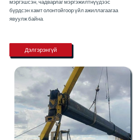
мэргэшсэн, чадварлаг мэргэжилтнүүдээс
бүрдсэн хамт олонтойгоор үйл ажиллагаагаа
явуулж байна.
Дэлгэрэнгүй