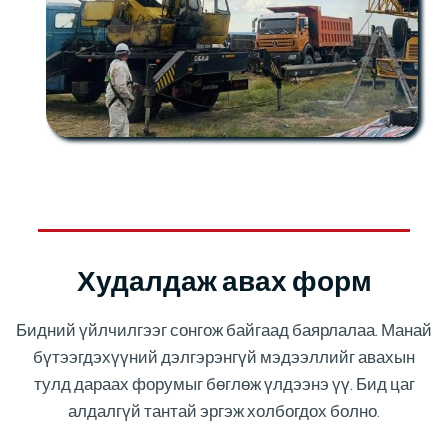
Худалдаж авах форм
Бидний үйлчилгээг сонгож байгаад баярлалаа. Манай
бүтээгдэхүүний дэлгэрэнгүй мэдээллийг авахын
тулд дараах форумыг бөглөж үлдээнэ үү. Бид цаг
алдалгүй тантай эргэж холбогдох болно.