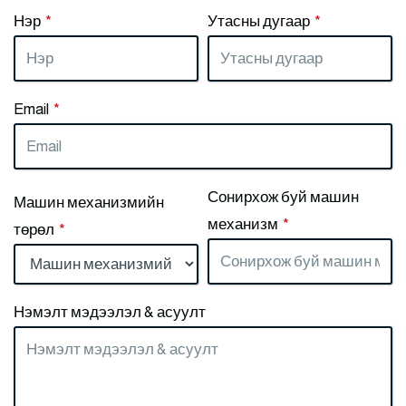
Нэр
*
Утасны дугаар
*
Email
*
Сонирхож буй машин
Машин механизмийн
механизм
*
төрөл
*
Нэмэлт мэдээлэл & асуулт