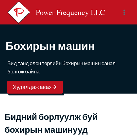
Skip
Power Frequency LLC
to
content
Бохирын машин
Бид танд олон төрлийн бохирын машин санал
болгож байна.
Худалдаж авах
Бидний борлуулж буй
бохирын машинууд