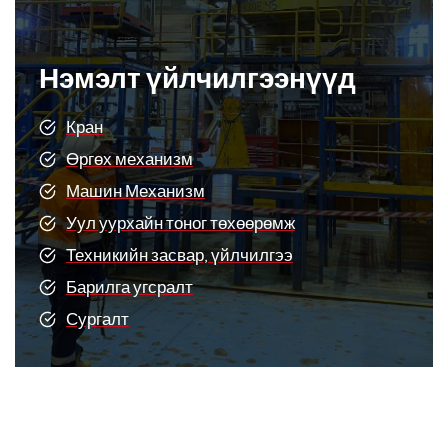
Нэмэлт үйлчилгээнүүд
Кран
Өргөх механизм
Машин Механизм
Уул уурхайн тоног төхөөрөмж
Техникийн засвар, үйлчилгээ
Барилга угсралт
Сургалт