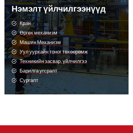
Нэмэлт үйлчилгээнүүд
Кран
Өргөх механизм
Машин Механизм
Уул уурхайн тоног төхөөрөмж
Техникийн засвар, үйлчилгээ
Барилга угсралт
Сургалт