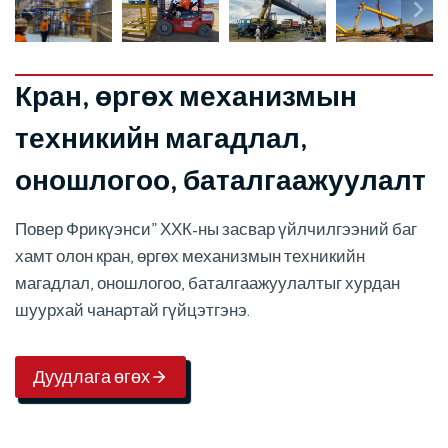
Кран, өргөх механизмын
техникийн магадлал,
оношлогоо, баталгаажуулалт
Повер Фрикүэнси” ХХК-ны засвар үйлчилгээний баг
хамт олон кран, өргөх механизмын техникийн
магадлал, оношлогоо, баталгаажуулалтыг хурдан
шуурхай чанартай гүйцэтгэнэ.
Дуудлага өгөх