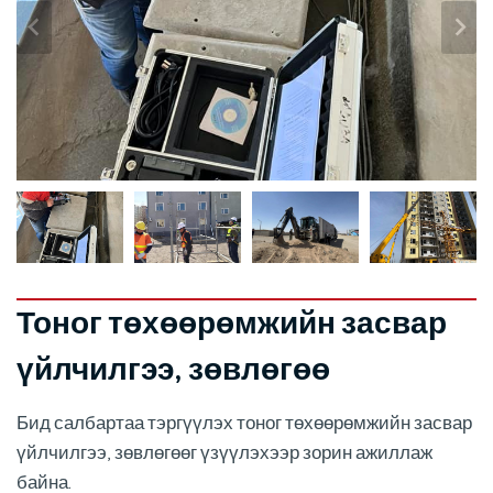
Тоног төхөөрөмжийн засвар
үйлчилгээ, зөвлөгөө
Бид салбартаа тэргүүлэх тоног төхөөрөмжийн засвар
үйлчилгээ, зөвлөгөөг үзүүлэхээр зорин ажиллаж
байна.