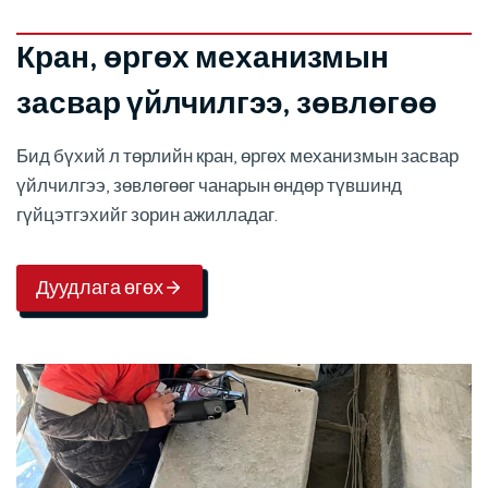
Кран, өргөх механизмын
засвар үйлчилгээ, зөвлөгөө
Бид бүхий л төрлийн кран, өргөх механизмын засвар
үйлчилгээ, зөвлөгөөг чанарын өндөр түвшинд
гүйцэтгэхийг зорин ажилладаг.
Дуудлага өгөх