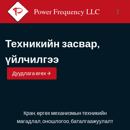
Skip
Power Frequency LLC
to
content
Техникийн засвар,
үйлчилгээ
Дуудлага өгөх
Кран, өргөх механизмын техникийн
магадлал, оношлогоо, баталгаажуулалт