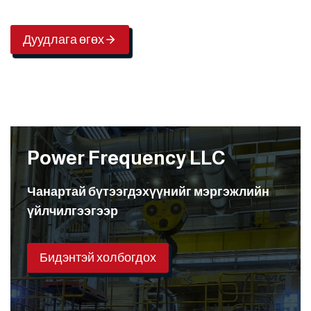
Дуудлага өгөх
Power Frequency LLC
Чанартай бүтээгдэхүүнийг мэргэжлийн
үйлчилгээгээр
Бидэнтэй холбогдох