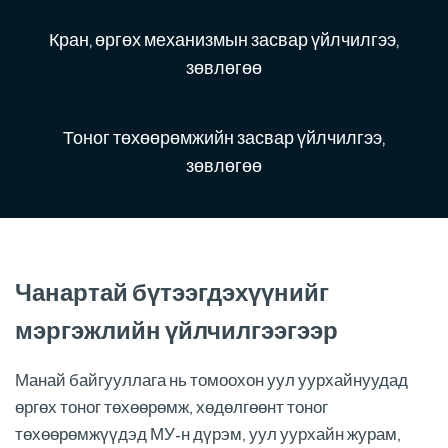
Кран, өргөх механизмын засвар үйлчилгээ,
зөвлөгөө
Тоног төхөөрөмжийн засвар үйлчилгээ,
зөвлөгөө
Чанартай бүтээгдэхүүнийг
мэргэжлийн үйлчилгээгээр
Манай байгууллага нь томоохон уул уурхайнуудад
өргөх тоног төхөөрөмж, хөдөлгөөнт тоног
төхөөрөмжүүдэд МУ-н дүрэм, уул уурхайн журам,