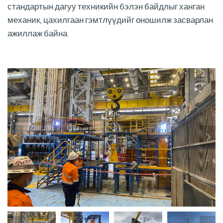
стандартын дагуу техникийн бэлэн байдлыг ханган
механик, цахилгаан гэмтлүүдийг оношилж засварлан
ажиллаж байна.