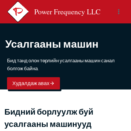
Skip
Power Frequency LLC
to
content
Усалгааны машин
Бид танд олон төрлийн усалгааны машин санал
болгож байна.
Худалдаж авах
Бидний борлуулж буй
усалгааны машинууд