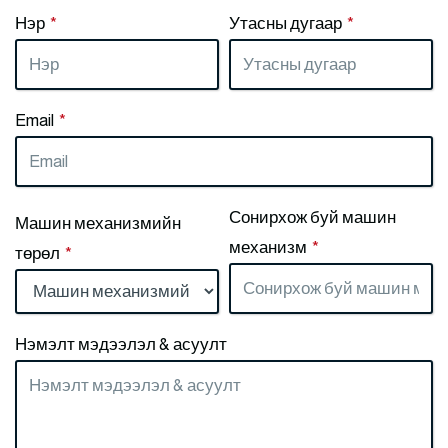
Нэр
*
Утасны дугаар
*
Email
*
Сонирхож буй машин
Машин механизмийн
механизм
*
төрөл
*
Нэмэлт мэдээлэл & асуулт