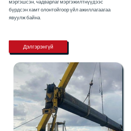
мэргэшсэн, чадварлаг мэргэжилтнүүдээс
бүрдсэн хамт олонтойгоор үйл ажиллагаагаа
явуулж байна.
Дэлгэрэнгүй