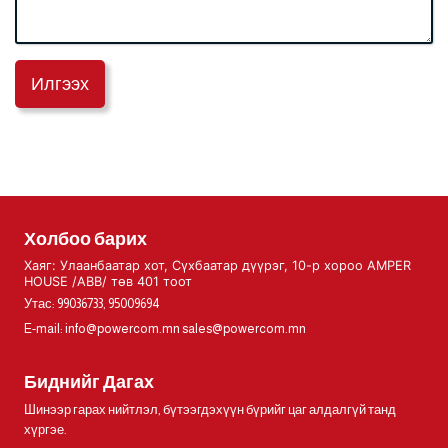
Илгээх
Холбоо барих
Хаяг: Улаанбаатар хот, Сүхбаатар дүүрэг, 10-р хороо AMPER
HOUSE /ABB/ төв 401 тоот
Утас: 99036733, 95009694
E-mail:
info@powercom.mn
sales@powercom.mn
Биднийг Дагах
Шинээр гарах нийтлэл, бүтээгдэхүүн бүрийг цаг алдалгүй танд
хүргэе.