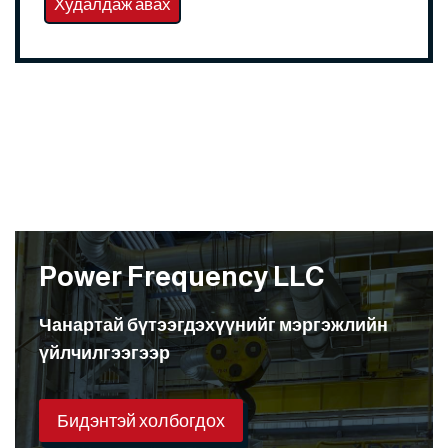
Худалдаж авах
Power Frequency LLC
Чанартай бүтээгдэхүүнийг мэргэжлийн
үйлчилгээгээр
Бидэнтэй холбогдох