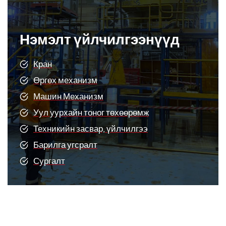
Нэмэлт үйлчилгээнүүд
Кран
Өргөх механизм
Машин Механизм
Уул уурхайн тоног төхөөрөмж
Техникийн засвар, үйлчилгээ
Барилга угсралт
Сургалт