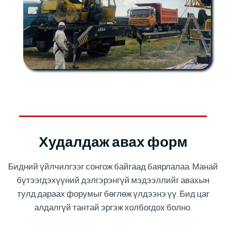
Худалдаж авах форм
Бидний үйлчилгээг сонгож байгаад баярлалаа. Манай
бүтээгдэхүүний дэлгэрэнгүй мэдээллийг авахын
тулд дараах форумыг бөглөж үлдээнэ үү. Бид цаг
алдалгүй тантай эргэж холбогдох болно.