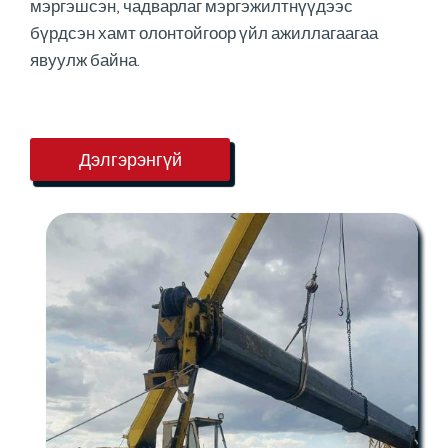
мэргэшсэн, чадварлаг мэргэжилтнүүдээс
бүрдсэн хамт олонтойгоор үйл ажиллагаагаа
явуулж байна.
Дэлгэрэнгүй