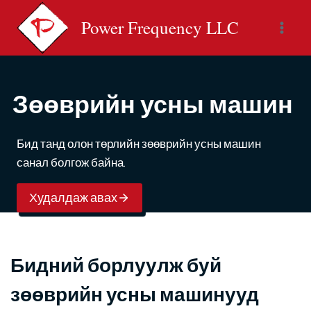
Skip
Power Frequency LLC
to
content
Зөөврийн усны машин
Бид танд олон төрлийн зөөврийн усны машин
санал болгож байна.
Худалдаж авах
Бидний борлуулж буй
зөөврийн усны машинууд