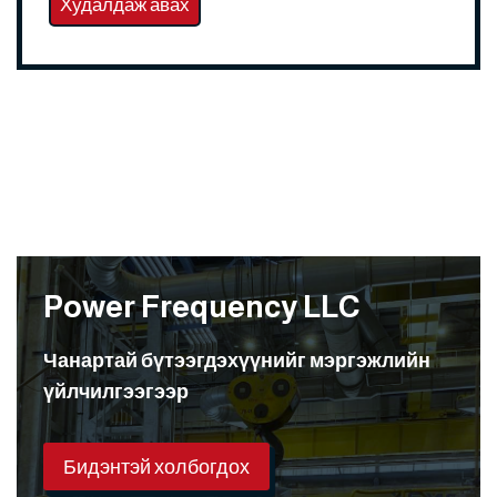
Худалдаж авах
Power Frequency LLC
Чанартай бүтээгдэхүүнийг мэргэжлийн
үйлчилгээгээр
Бидэнтэй холбогдох