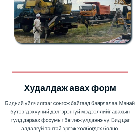
Худалдаж авах форм
Бидний үйлчилгээг сонгож байгаад баярлалаа. Манай
бүтээгдэхүүний дэлгэрэнгүй мэдээллийг авахын
тулд дараах форумыг бөглөж үлдээнэ үү. Бид цаг
алдалгүй тантай эргэж холбогдох болно.