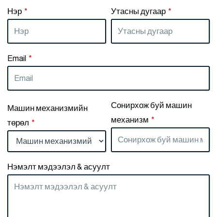
Нэр
*
Утасны дугаар
*
Email
*
Сонирхож буй машин
Машин механизмийн
механизм
*
төрөл
*
Нэмэлт мэдээлэл & асуулт