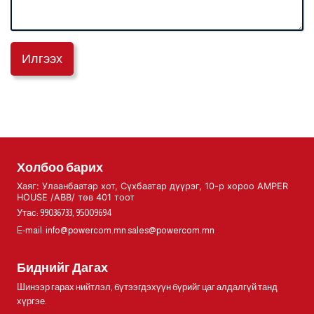
Илгээх
Холбоо барих
Хаяг: Улаанбаатар хот, Сүхбаатар дүүрэг, 10-р хороо AMPER
HOUSE /ABB/ төв 401 тоот
Утас: 99036733, 95009694
E-mail:
info@powercom.mn
sales@powercom.mn
Биднийг Дагах
Шинээр гарах нийтлэл, бүтээгдэхүүн бүрийг цаг алдалгүй танд
хүргэе.