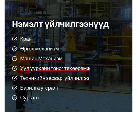
Нэмэлт үйлчилгээнүүд
Кран
Өргөх механизм
Машин Механизм
Уул уурхайн тоног төхөөрөмж
Техникийн засвар, үйлчилгээ
Барилга угсралт
Сургалт