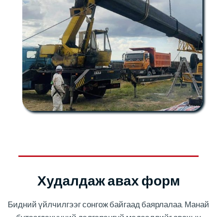
Худалдаж авах форм
Бидний үйлчилгээг сонгож байгаад баярлалаа. Манай