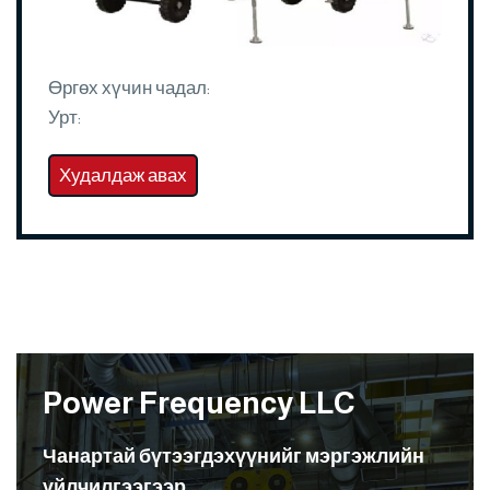
Өргөх хүчин чадал:
Урт:
Худалдаж авах
Power Frequency LLC
Чанартай бүтээгдэхүүнийг мэргэжлийн
үйлчилгээгээр