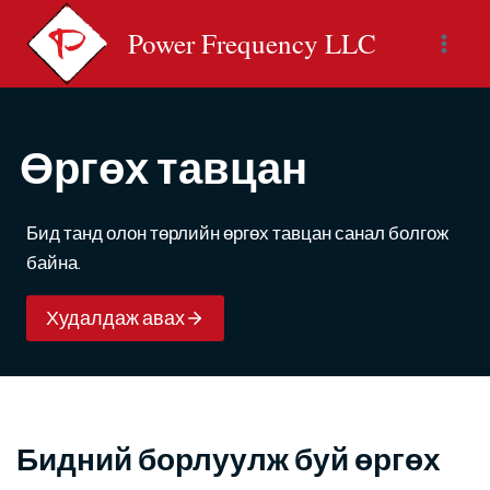
Skip
Power Frequency LLC
to
content
Өргөх тавцан
Бид танд олон төрлийн өргөх тавцан санал болгож
байна.
Худалдаж авах
Бидний борлуулж буй өргөх