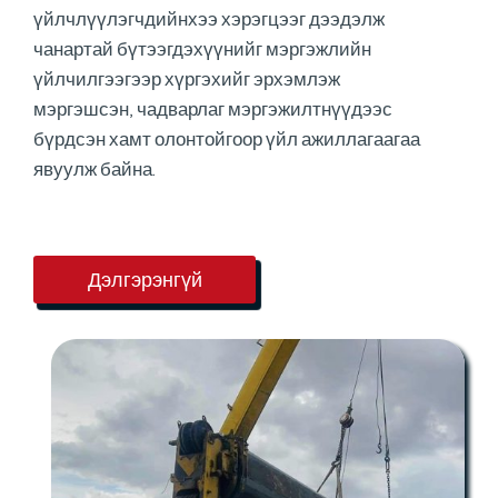
үйлчлүүлэгчдийнхээ хэрэгцээг дээдэлж
чанартай бүтээгдэхүүнийг мэргэжлийн
үйлчилгээгээр хүргэхийг эрхэмлэж
мэргэшсэн, чадварлаг мэргэжилтнүүдээс
бүрдсэн хамт олонтойгоор үйл ажиллагаагаа
явуулж байна.
Дэлгэрэнгүй