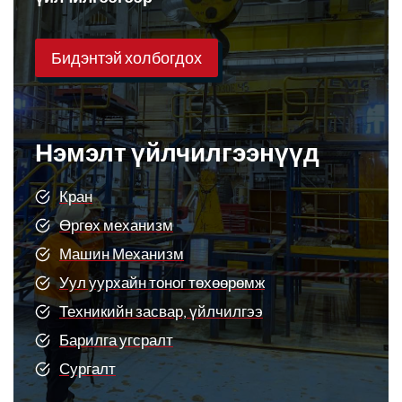
Бидэнтэй холбогдох
Нэмэлт үйлчилгээнүүд
Кран
Өргөх механизм
Машин Механизм
Уул уурхайн тоног төхөөрөмж
Техникийн засвар, үйлчилгээ
Барилга угсралт
Сургалт