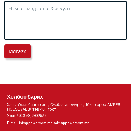
Илгээх
Холбоо барих
Хаяг: Улаанбаатар хот, Сүхбаатар дүүрэг, 10-р хороо AMPER
HOUSE /ABB/ төв 401 тоот
Утас: 99036733, 95009694
E-mail:
info@powercom.mn
sales@powercom.mn