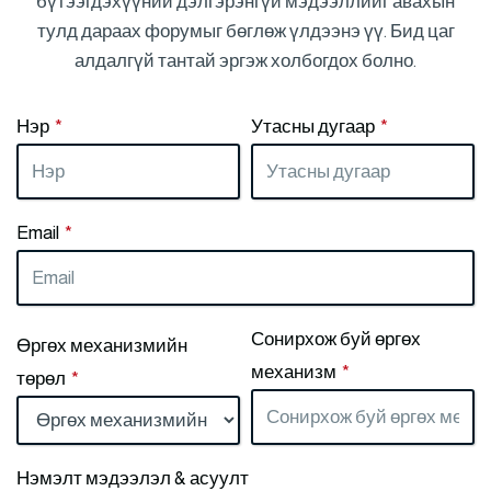
бүтээгдэхүүний дэлгэрэнгүй мэдээллийг авахын
тулд дараах форумыг бөглөж үлдээнэ үү. Бид цаг
алдалгүй тантай эргэж холбогдох болно.
Нэр
*
Утасны дугаар
*
Email
*
Сонирхож буй өргөх
Өргөх механизмийн
механизм
*
төрөл
*
Нэмэлт мэдээлэл & асуулт