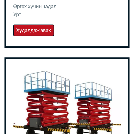
Өргөх хүчин чадал:
Урт:
Худалдаж авах