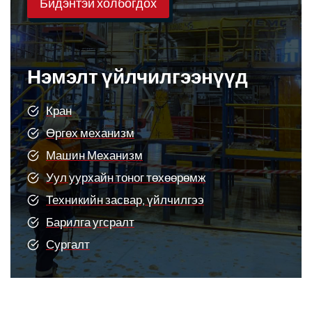
Бидэнтэй холбогдох
Нэмэлт үйлчилгээнүүд
Кран
Өргөх механизм
Машин Механизм
Уул уурхайн тоног төхөөрөмж
Техникийн засвар, үйлчилгээ
Барилга угсралт
Сургалт