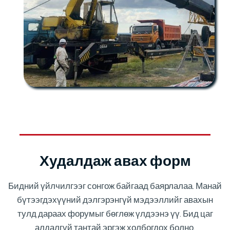
Худалдаж авах форм
Бидний үйлчилгээг сонгож байгаад баярлалаа. Манай
бүтээгдэхүүний дэлгэрэнгүй мэдээллийг авахын
тулд дараах форумыг бөглөж үлдээнэ үү. Бид цаг
алдалгүй тантай эргэж холбогдох болно.