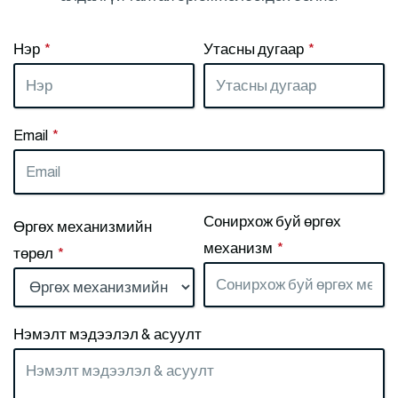
Нэр
*
Утасны дугаар
*
Email
*
Сонирхож буй өргөх
Өргөх механизмийн
механизм
*
төрөл
*
Нэмэлт мэдээлэл & асуулт