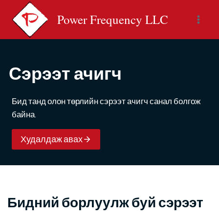
Skip
Power Frequency LLC
to
content
Сэрээт ачигч
Бид танд олон төрлийн
сэрээт ачигч
санал болгож
байна.
Худалдаж авах
Бидний борлуулж буй сэрээт