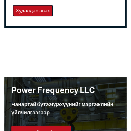
Худалдаж авах
Power Frequency LLC
Чанартай бүтээгдэхүүнийг мэргэжлийн
үйлчилгээгээр