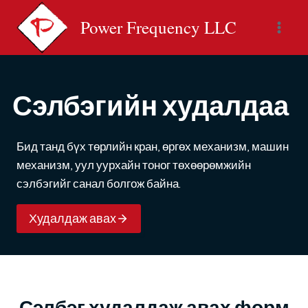
Skip
Power Frequency LLC
to
content
Сэлбэгийн худалдаа
Бид танд бүх төрлийн кран, өргөх механизм, машин
механизм, уул уурхайн тоног төхөөрөмжийн
сэлбэгийг санал болгож байна.
Худалдаж авах
Сэлбэг худалдаж авах форм