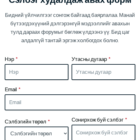
Бидний үйлчилгээг сонгож байгаад баярлалаа. Манай
бүтээгдэхүүний дэлгэрэнгүй мэдээллийг авахын
тулд дараах форумыг бөглөж үлдээнэ үү. Бид цаг
алдалгүй тантай эргэж холбогдох болно.
Нэр
*
Утасны дугаар
*
Email
*
Сонирхож буй сэлбэг
*
Сэлбэгийн төрөл
*