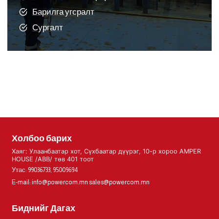
Барилга угсралт
Сургалт
Холбоо барих
Хаяг: Улаанбаатар хот, Сүхбаатар дүүрэг, 10-р хороо AMPER
HOUSE /ABB/ төв 401 тоот
Утас: 99036733, 95009694
E-mail:
info@powercom.mn
sales@powercom.mn
Биднийг Дагах