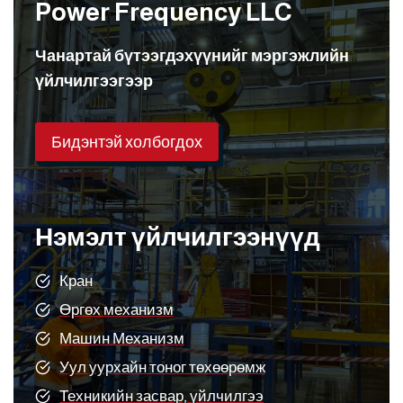
Power Frequency LLC
Чанартай бүтээгдэхүүнийг мэргэжлийн
үйлчилгээгээр
Бидэнтэй холбогдох
Нэмэлт үйлчилгээнүүд
Кран
Өргөх механизм
Машин Механизм
Уул уурхайн тоног төхөөрөмж
Техникийн засвар, үйлчилгээ